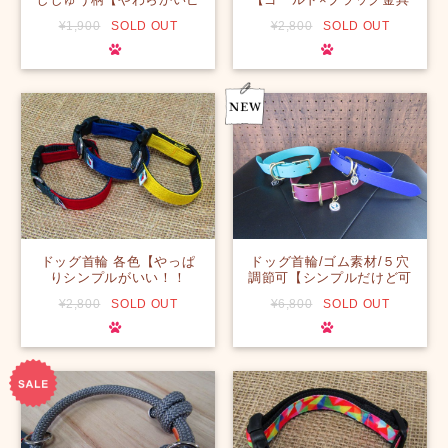
ンクにホワイト×ライトグ
の最強の組み合わせが大型
¥1,900
SOLD OUT
¥2,800
SOLD OUT
リーンのラインが爽やか
わんちゃんのカッコよさを
☆】
引き立てる！】【ハワイ】
ドッグ首輪 各色【やっぱ
ドッグ首輪/ゴム素材/５穴
りシンプルがいい！！
調節可【シンプルだけど可
THE☆主役カラー！！】
愛い☆ビオタン素材で雨や
¥2,800
SOLD OUT
¥6,800
SOLD OUT
【ハワイ】
汚れにも強い。ゴールドの
金具がやわらかい印象を与
えます】【ハワイ】【並行
輸入商品】【首輪】