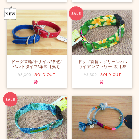
イナーによる手づくり】
す！！】】【ハワイ】
【一点物】【オリジナル】
【ハワイ】
ドッグ首輪/中サイズ/各色/
ドッグ首輪 / グリーン×ハ
ベルトタイプ/革製【落ち
ワイアンフラワー 太【爽
着いている革製のベルトで
やかなグリーンに生える
¥3,300
SOLD OUT
¥3,300
SOLD OUT
しっとりカワイイです！男
花々のような美しい組み合
の子にも、女の子にも☆】
わせの首輪をつけて気分も
【調整可】【ハワイ】【並
明るくお散歩♪】【ハワ
行輸入】
イ】