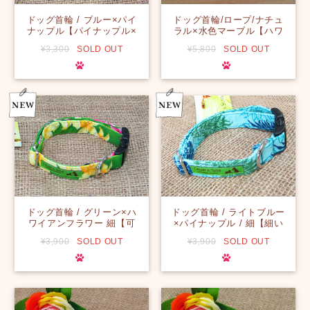
ドッグ首輪 / ブルー×パイ
ドッグ首輪/ロープ/ナチュ
ナップル【パイナップル×
ラル×水色マーブル【ハワ
海カラーベースでHawaii
イのデザイナーが自らの手
¥3,300
SOLD OUT
¥5,800
SOLD OUT
感たっぷり☆】【ハワイ】
で、センスばっちりなマー
ブル柄に仕上げました！】
【ハワイのデザイナーによ
る手づくり】【一点物】
【オリジナル】【ハワイ】
ドッグ首輪 / グリーン×ハ
ドッグ首輪 / ライトブルー
ワイアンフラワー 細【可
×パイナップル / 細【細い
愛いフラワーと葉のグリー
けどハッキリデザイン！！
¥3,900
SOLD OUT
¥3,900
SOLD OUT
ンがキレイ☆☆鮮やかだけ
夏っぽさを感じるデザイン
どホッとするデザインです
がHawaiiっぽくてカワイ
ね！】【ハワイ】
イ！首元に映える☆】【ハ
ワイ】