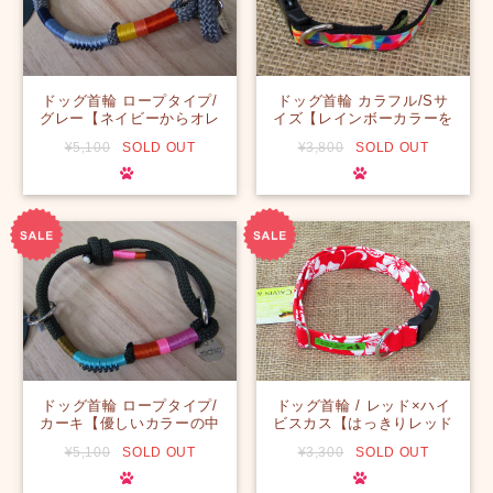
ドッグ首輪 ロープタイプ/
ドッグ首輪 カラフル/Sサ
グレー【ネイビーからオレ
イズ【レインボーカラーを
ンジまでのグラデーション
散りばめました☆これをつ
¥5,100
SOLD OUT
¥3,800
SOLD OUT
カラーが首輪を色々な角度
けて元気をもらいましょ
から楽しませてくれる☆】
う！！】
【ハワイのデザイナーによ
る手づくり】【一点物】
【オリジナル】【ハワイ】
ドッグ首輪 ロープタイプ/
ドッグ首輪 / レッド×ハイ
カーキ【優しいカラーの中
ビスカス【はっきりレッド
にライトピンクとブルーグ
が首元に可愛い♪♫大型わ
¥5,100
SOLD OUT
¥3,300
SOLD OUT
リーンの色使いがパッと映
んちゃんも可愛くおしゃれ
える！！】【ハワイのデザ
☆気分もあがりま