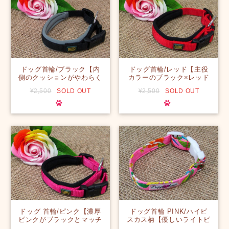
ドッグ首輪/ブラック【内
ドッグ首輪/レッド【主役
側のクッションがやわらく
カラーのブラック×レッド
て気持ちいい！何のカラー
でシンプルかっこいい☆】
¥2,500
SOLD OUT
¥2,500
SOLD OUT
にも合うブラック☆】【ハ
【ハワイ】
ワイ】
ドッグ 首輪/ピンク【濃厚
ドッグ首輪 PINK/ハイビ
ピンクがブラックとマッチ
スカス柄【優しいライトピ
して可愛すぎない、メンズ
ンク×ハイビスカス柄で派