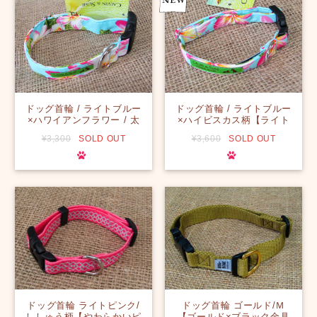
ドッグ首輪 / ライトブルー
ドッグ首輪 / ライトブルー
×ハワイアンフラワー / 太
×ハイビスカス柄【ライト
【大型わんちゃんに首元明
ブルーの上に優しくピンク
¥3,300
SOLD OUT
¥3,600
SOLD OUT
るく優しく映えるハワイア
のハイビスカス♪かわいく
ンフラワーで可愛らしい印
首元を飾ってくれま
象☆】【ハワイ】
す！！】【ハワイ】
ドッグ首輪 ライトピンク/
ドッグ首輪 ゴールド/Ｍ
ししゅう柄【やわらかいピ
【ゴールド×ブラック金具