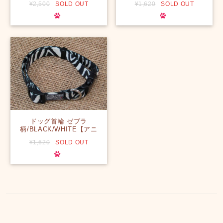
¥2,500
SOLD OUT
¥1,620
SOLD OUT
わんちゃんでも馴染みのい
手すぎず可愛い！】【ハワ
いデザインです！】【ハワ
イ】
イ】
ドッグ首輪 ゼブラ
柄/BLACK/WHITE【アニ
マル柄好きにはハズせない
¥1,620
SOLD OUT
☆モノクロ×アニマル柄で
スッキリおしゃれに！！】
【ハワイ】